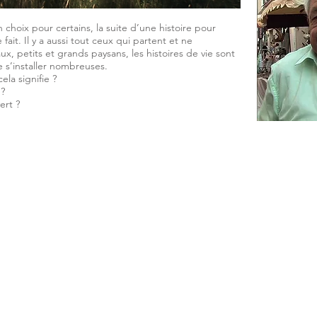
 choix pour certains, la suite d’une histoire pour
ait. Il y a aussi tout ceux qui partent et ne
x, petits et grands paysans, les histoires de vie sont
e s’installer nombreuses.
ela signifie ?
 ?
ert ?