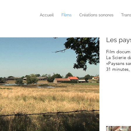
Accueil
Films
Créations sonores
Tran
Les pay
Film docume
La Scierie 
«Paysans sa
31 minutes,