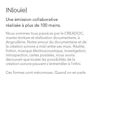
IN[ouïe]
Une émission collaborative
réalisée à plus de 100 mains.
Nous sommes tous passé.es par le CREADOC,
master écriture et réalisation documentaire, à
Angoulême. Notre amour du documentaire et de
la création sonore a mûri entre ses murs. Réalité,
fiction, musique électroacoustique, investigation,
introspection, cartes postales, nous avons
découvert que toutes les possibilités de la
création sonore peuvent s’entremêler à l’infini.
Ces formes sont méconnues. Quand on en parle
autour de nous, il nous faut souvent expliquer à
quoi cela peut bien ressembler.
IN[ouïe] est née du désir de partager les pépites
sonores endormies dans les archives du
CREADOC, mais aussi nos propres créations et
celles d’autres auteurs, collectifs et associations.
Nous entendons ainsi défendre la diffusion du
documentaire et de la création sonore sous
toutes ses formes, pour que la création sonore
ne soit pas réservée à un petit clan d’initié.es.