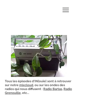
Marie-
Noëlle
BATTAGLIA
Tous les épisodes d'IN[ouïe] sont à retrouver
sur notre
mixcloud
, ou sur les ondes des
radios qui nous diffusent :
Radio Bartas
,
Radio
Grenouille
, etc...