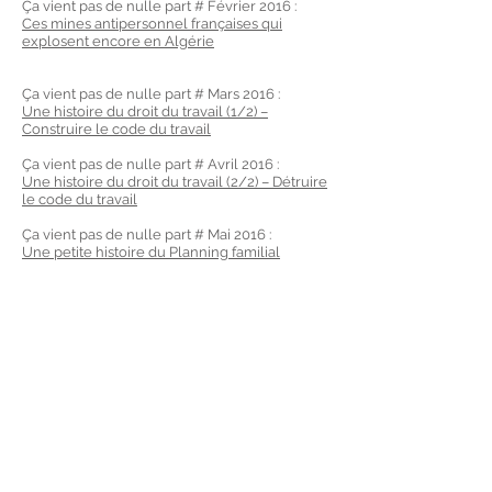
Ça vient pas de nulle part # Février 2016 :
Ces mines antipersonnel françaises qui
explosent encore en Algérie
Ça vient pas de nulle part # Mars 2016 :
Une histoire du droit du travail (1/2) –
Construire le code du travail
Ça vient pas de nulle part # Avril 2016 :
Une histoire du droit du travail (2/2) – Détruire
le code du travail
Ça vient pas de nulle part # Mai 2016 :
Une petite histoire du Planning familial
Ca vient pas de nulle part,
Une émission proposée par Clair Rivière,
en collaboration avec Marie-Noëlle
Battaglia
et Juliette Palmade.
Diffusée sur Radio Grenouille, chaque
3ème vendredi du mois à 17h,
2014-2016
.